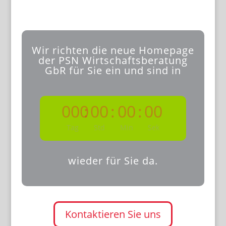
Wir richten die neue Homepage
der PSN Wirtschaftsberatung
GbR für Sie ein und sind in
000
:
00
:
00
:
00
Tag
Std
Min
Sek
wieder für Sie da.
Kontaktieren Sie uns