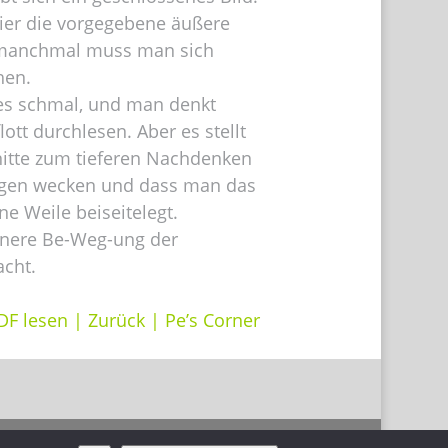
ier die vorgegebene äußere
d manchmal muss man sich
hen.
tes schmal, und man denkt
ott durchlesen. Aber es stellt
nitte zum tieferen Nachdenken
ngen wecken und dass man das
e Weile beiseitelegt.
innere Be-Weg-ung der
acht.
DF lesen
|
Zurück
|
Pe’s Corner
hutz