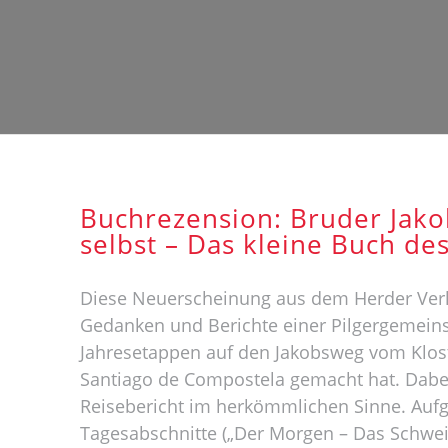
Buchrezension: Bruder Jako
selbst – Das kleine Buch des
Diese Neuerscheinung aus dem Herder Ver
Gedanken und Berichte einer Pilgergemeinsc
Jahresetappen auf den Jakobsweg vom Klos
Santiago de Compostela gemacht hat. Dabei 
Reisebericht im herkömmlichen Sinne. Aufge
Tagesabschnitte („Der Morgen – Das Schweige