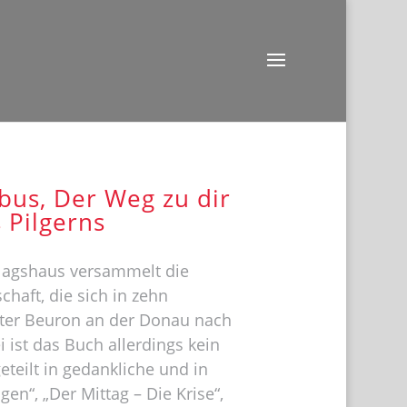
bus, Der Weg zu dir
 Pilgerns
lagshaus versammelt die
haft, die sich in zehn
ter Beuron an der Donau nach
ist das Buch allerdings kein
teilt in gedankliche und in
n“, „Der Mittag – Die Krise“,