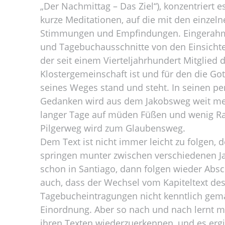
„Der Nachmittag – Das Ziel“), konzentriert e
kurze Meditationen, auf die mit den einze
Stimmungen und Empfindungen. Eingerahmt
und Tagebuchausschnitte von den Einsichte
der seit einem Vierteljahrhundert Mitglied 
Klostergemeinschaft ist und für den die Go
seines Weges stand und steht. In seinen pe
Gedanken wird aus dem Jakobsweg weit me
langer Tage auf müden Füßen und wenig Ra
Pilgerweg wird zum Glaubensweg.
Dem Text ist nicht immer leicht zu folgen, 
springen munter zwischen verschiedenen Ja
schon in Santiago, dann folgen wieder Absc
auch, dass der Wechsel vom Kapiteltext des
Tagebucheintragungen nicht kenntlich gemac
Einordnung. Aber so nach und nach lernt m
ihren Texten wiederzuerkennen, und es ergi